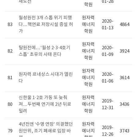
재도전
01-28
학원
월성원전 3개 스톱 위기 피했
원자력
2020-
83
다…핵연료 저장시설 증설 허
에너지
4864
01-13
가
학원
원자력
탈원전에…'월성 2·3·4호기
2020-
82
에너지
3924
스톱' 초유의 사태 온다
01-09
학원
원자력
원자력 르네상스 시대가 열린
2020-
81
에너지
3614
다
01-06
학원
신한울 1·2호 가동 또 늦춰
원자력
2019-
80
져…두번째 연기에 2년 뒤로
에너지
3436
12-31
밀려
학원
4년전엔 ‘수명 연장’ 의결했던
원자력
2019-
79
원안위, 조기 폐쇄로 입장 바
에너지
3743
12-26