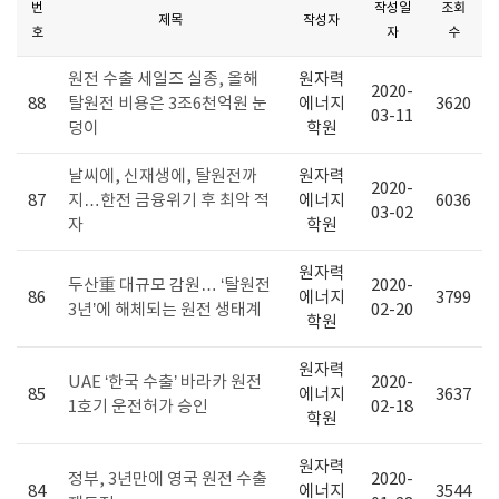
번
작성일
조회
제목
작성자
호
자
수
원전 수출 세일즈 실종, 올해
원자력
2020-
88
탈원전 비용은 3조6천억원 눈
에너지
3620
03-11
덩이
학원
날씨에, 신재생에, 탈원전까
원자력
2020-
87
지…한전 금융위기 후 최악 적
에너지
6036
03-02
자
학원
원자력
두산重 대규모 감원… ‘탈원전
2020-
86
에너지
3799
3년’에 해체되는 원전 생태계
02-20
학원
원자력
UAE ‘한국 수출’ 바라카 원전
2020-
85
에너지
3637
1호기 운전허가 승인
02-18
학원
원자력
정부, 3년만에 영국 원전 수출
2020-
84
에너지
3544