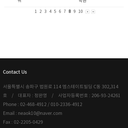
꿔
학원
1
2
3
4
5
6
7
8
9
10
Contact Us
서울특별시 송파구 법원로 114 엠스테이트빌딩 C동 302,314
호 / 대표자 : 정완영 / 사업자등록번호 : 206-93-24261
Phone : 02-468-4912 / 010-2336-4912
Email :
neaok10@naver.com
Fax : 02-2205-0429