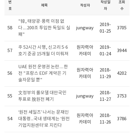
번
작성일
조회
제목
작성자
호
자
수
"韓, 태양광·풍력 이점 없
2019-
58
다…200조 투입한 독일도 실
jungway
3705
01-25
패"
주 52시간 시행, 신고리 5·6
원자력아
2019-
57
3944
호기 준공 15개월 더 미뤄져
카데미
01-24
UAE 원전 운영권 논란…한
원자력아
2018-
56
전 "프랑스 EDF 계약은 기
4202
카데미
11-29
술자문일 뿐"
文정부의 롤모델 대만국민
2018-
55
jungway
3753
투표로 脫원전 폐기
11-27
‘원전 세일즈’ 나서는 문재인
원자력아
2018-
54
대통령...국내 생태계는 ‘원전
3786
카데미
11-26
기업지원센터’로 지킨다