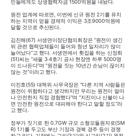
민들에게도 상생협력자금 1500억원을 내놨다.
원전 업계에 따르면, 이번에 신규 원전 2기를 유치
하는 지역이 얻을 경제적 이익은 3조9000억원에
달할 것으로 추산된다.
김진해(67) 서생면이장단협의회장은 “원전이 생긴
뒤 관련 협력업체들이 들어와 청년 일자리가 많이
늘어났다”고 했다. 서생면에서 횟집을 하는 신정희
(51)씨는 “새울 3·4호기 공사 현장엔 하루 5000명
이 드나든다”며 “원전을 짓는 10년간 손님이 끊이지
않는 것”이라고 했다.
이진호(55) 대책위 사무국장은 “다른 지역 사람들은
원전이 위험하다고 생각하지만 우리는 원전이 얼마
나 안전한지 직접 경험했다”며 “지진이나 산불이 나
면 안전한 원전으로 대피해야 한다고 말할 정도”라
고 했다.
정부가 짓기로 한 0.7GW 규모 소형모듈원자로(
SM
R
) 1기를 두고도 부산 기장과 경북 경주 등이 경쟁
하고 있다. 기장에는 고리(3기)와 신고리(2기) 원전