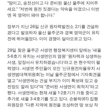
“땅이고, 송전선이고 다 준비된 울산 울주에 지어주
세요.” “저번에 원전 짓겠다는 약속을 어겼으니 이번
엔 꼭 영덕이 돼야 합니다.”
정부가 지난 26일 신규 원자력발전소 2기를 건설하
겠다고 발표하자 울산 울주군과 경북 영덕군이 유치
전에 뛰어들었다. 이미 경쟁이 달아오르고 있다.
29일 찾은 울주군 서생면 행정복지센터 앞에는 ‘새울
5·6호기 유치는 서생면민의 염원’ ‘원자력과 상생하는
서생, 앞장서서 유치하겠습니다’라고 쓴 현수막이 펄
럭였다. 서생면 주민들이 모인 ‘신규원전자율유치 서
생면범대책위원회’는 이날 울주군청에서 기자회견을
열고 “서생면에는 건설 부지가 이미 확보돼 있고 송
전망도 깔려 있다”며 “준비된 서생면이 최적지”라고
했다. 서생면에는 현재 새울 1·2호기가 가동 중이고
추가로 새울 3·4호기를 짓고 있다. 손봉락(61) 집행
위원장은 “다른 지역에 원전을 조성하면 땅 보상 작