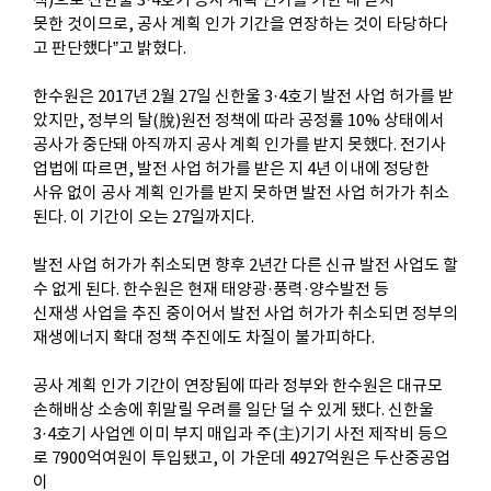
책)으로 신한울
3·4
호기 공사 계획 인가를 기한 내 받지
못한
것이므로, 공사 계획 인가 기간을 연장하는 것이 타당하다
고 판단했다”고 밝혔다.
한수원은
2017
년 2월
27
일 신한울
3·4
호기 발전 사업 허가를 받
았지만, 정부의 탈(脫)원전 정책에 따라 공정률
10
% 상태에서
공사가
중단돼 아직까지 공사 계획 인가를 받지 못했다. 전기사
업법에 따르면, 발전 사업 허가를 받은 지 4년 이내에 정당한
사유 없이 공사
계획 인가를 받지 못하면 발전 사업 허가가 취소
된다. 이 기간이 오는
27
일까지다.
발전 사업 허가가 취소되면 향후 2년간 다른 신규 발전 사업도 할
수 없게 된다. 한수원은 현재 태양광·풍력·양수발전 등
신재생
사업을 추진 중이어서 발전 사업 허가가 취소되면 정부의
재생에너지 확대 정책 추진에도 차질이 불가피하다.
공사 계획 인가 기간이 연장됨에 따라 정부와 한수원은 대규모
손해배상 소송에 휘말릴 우려를 일단 덜 수 있게 됐다. 신한울
3·4
호기
사업엔 이미 부지 매입과 주(主)기기 사전 제작비 등으
로
7900
억여원이 투입됐고, 이 가운데
4927
억원은 두산중공업
이