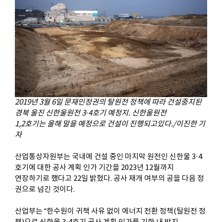
2019
년 3월 6일 문재인정권의 탈원전 정책에 따라 건설중지된
경북 울진 신한울원전
3·4
호기 예정지. 신한울원전
1,2호기는 올해 말을 예정으로 건설이 진행되고있다./이진한 기
자
산업통상자원부는 국내에 건설 중인 마지막 원전인 신한울
3·4
호기에 대한 공사 계획 인가 기간을
2023
년
12
월까지
연장하기로
했다고
22
일 밝혔다. 공사 재개 여부의 공을 다음 정
권으로 넘긴 것이다.
산업부는 “한수원이 귀책 사유 없이 에너지 전환 정책(탈원전 정