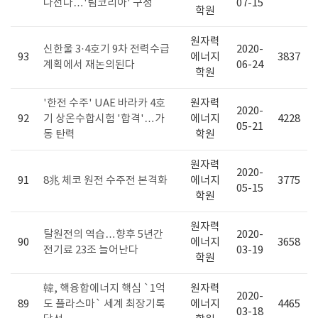
나선다…'팀코리아' 구성
07-15
학원
원자력
신한울 3·4호기 9차 전력수급
2020-
93
에너지
3837
계획에서 재논의된다
06-24
학원
'한전 수주' UAE 바라카 4호
원자력
2020-
92
기 상온수합시험 '합격'…가
에너지
4228
05-21
동 탄력
학원
원자력
2020-
91
8兆 체코 원전 수주전 본격화
에너지
3775
05-15
학원
원자력
탈원전의 역습…향후 5년간
2020-
90
에너지
3658
전기료 23조 늘어난다
03-19
학원
韓, 핵융합에너지 핵심 `1억
원자력
2020-
89
도 플라스마` 세계 최장기록
에너지
4465
03-18