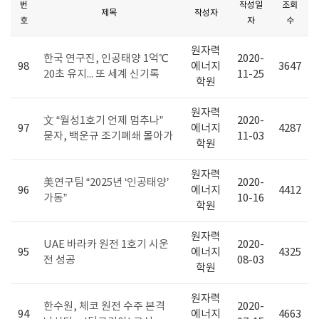
번
작성일
조회
제목
작성자
호
자
수
원자력
한국 연구진, 인공태양 1억℃
2020-
98
에너지
3647
20초 유지... 또 세계 신기록
11-25
학원
원자력
文 “월성1호기 언제 멈추나”
2020-
97
에너지
4287
묻자, 백운규 조기폐쇄 몰아가
11-03
학원
원자력
美연구팀 “2025년 ‘인공태양’
2020-
96
에너지
4412
가동”
10-16
학원
원자력
UAE 바라카 원전 1호기 시운
2020-
95
에너지
4325
전 성공
08-03
학원
원자력
한수원, 체코 원전 수주 본격
2020-
94
에너지
4663