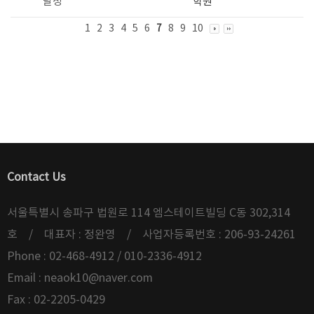
달성
학원
1
2
3
4
5
6
7
8
9
10
Contact Us
서울특별시 송파구 법원로 114 엠스테이트빌딩 C동 302,314
호 / 대표자 : 정완영 / 사업자등록번호 : 206-93-24261
Phone : 02-468-4912 / 010-2336-4912
Email :
neaok10@naver.com
Fax : 02-2205-0429