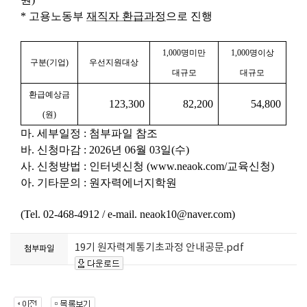
*
고용노동부
재직자 환급과정
으로 진행
1,000
명미만
1,000
명이상
구분
(
기업
)
우선지원대상
대규모
대규모
환급예상금
123,300
82,200
54,800
(
원
)
마
.
세부일정
: 첨부파일
참조
바
.
신청마감
: 2026
년
06
월
03
일
(
수
)
사
.
신청방법
:
인터넷신청
(
www.neaok.com/
교육신청
)
아
.
기타문의
:
원자력에너지학원
(
Tel. 02-468-4912 / e-mail. neaok10@naver.com)
19기 원자력계통기초과정 안내공문.pdf
첨부파일