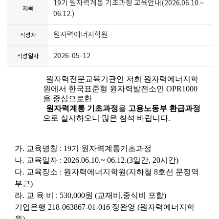
19기 원자력계통 기초과정 교육안내(2026.06.10.~
제목
06.12.)
원자력에너지학원
작성자
2026-05-12
작성일자
원자력전문교육기관인 저희 원자력에너지학
원에서 한국표준형 원자력발전소인
OPR1000
을 중심으로한
원자력계통 기초과정
을
고용노동부 환급과정
으로 실시하오니 많은 참석 바랍니다
.
가
.
교육명칭
: 19
기 원자력계통기초과정
나
.
교육일자
: 2026.06.10.~ 06.12.(3
일간
, 20
시간
)
다
.
교육장소
:
원자력에너지학원
(
지하철
8
호선 문정역
부근
)
라
.
교 육 비
: 530,000
원
(
교재비
,
중식비 포함
)
기업은행
218-063867-01-016
정완영
(
원자력에너지학
원
)