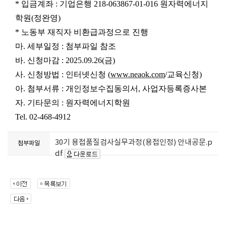
*
입금계좌
:
기업은행
218-063867-01-016
원자력에너지
학원
(
정완영
)
*
노동부 재직자 비환급과정으로 진행
마
.
세부일정
: 첨부파일
참조
바
.
신청마감
: 2025.09.26(
금
)
사
.
신청방법
:
인터넷신청
(
www.neaok.com
/
교육신청
)
아
.
첨부서류
:
개인정보수집동의서
,
사업자등록증사본
자
.
기타문의
:
원자력에너지학원
Tel. 02-468-4912
30기 용접품질검사실무과정(용접인정) 안내공문.p
첨부파일
df