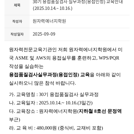
30기 용접품질검사 실무과정(용접인정) 교육안내
제목
(2025.10.14.~ 10.16.)
원자력에너지학원
작성자
2025-09-09
작성일자
원자력전문교육기관인 저희 원자력에너지학원에서 미
국
ASME
및
AWS
의 용접실무를 훈련하고
, WPS/PQR
작성을 실습하는
용접품질검사실무과정
(
용접인정
)
교육
을 아래와 같이
실시하오니 많은 참석 바랍니다
.
가
.
교육명칭
: 30
기 용접품질검사 실무과정
나
.
교육일자
: 2025.10.14.~ 10.16.(3
일간
)
다
.
교육장소
:
원자력에너지학원
(
지하철
8
호선 문정역
부근
)
라
.
교 육 비
: 480,000
원
(
중식비
,
교재비 포함
)