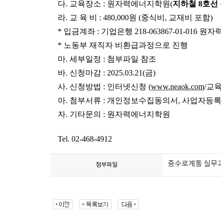
다
.
교육장소
:
원자력에너지학원
(
지하철
8
호선
라
.
교 육 비
: 480,000
원
(
중식비
,
교재비 포함
)
*
입금계좌
:
기업은행
218-063867-01-016
원자
*
노동부 재직자 비환급과정으로 진행
마
.
세부일정
: 첨부파일
참조
바
.
신청마감
: 2025.03.21(
금
)
사
.
신청방법
:
인터넷신청
(
www.neaok.com
/
교
아
.
첨부서류
:
개인정보수집동의서
,
사업자등
자
.
기타문의
:
원자력에너지학원
Tel. 02-468-4912
중수로계통 실무과
첨부파일