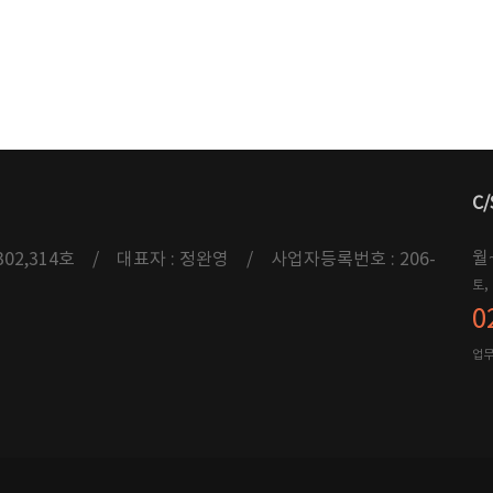
C/
월
2,314호 / 대표자 : 정완영 / 사업자등록번호 : 206-
토,
0
업무