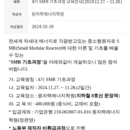
4기 SMR 기초과정 교육안내(2024.11.27. ~ 11.28.)
제목
원자력에너지학원
작성자
2024-10-29
작성일자
전세계 차세대 에너지로 각광받고있는 중소형원자로
S
MR(Small Modular Reactor)
에 대한 이론 및 기초를 배울
수 있는
“
SMR
기초과정
”
을 아래와같이 개설하오니 많은 참석
바랍니다
.
가
.
교육명칭
: 4
기
SMR
기초과정
나
.
교육일자
: 2024.11.27. ~ 11.28.(2
일간
)
다
.
교육장소
:
원자력에너지학원
(
지하철
8
호선 문정역
)
라
.
교 육 비
: 480,000
원
(
중식비
,
교재비 포함
)
*
입금계좌
:
기업은행
218-063867-01-016
원자력에너지
학원
(
정완영
)
*
노동부 재직자 비환급과정
으로 진행