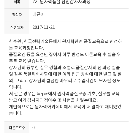
7기 원자력품질 선임감사자과정
제목
배근배
작성자
2017-11-21
작성일자
한수원, 한국전력기술등에서 원자력관련 품질교육으로 인정하
는 교육과정입니다.
품질요건 등을 요점만 집어서 하루 반정도 이론교육 후 실습 위
주로 교육 받습니다.
강사님의 풍부한 실무 경험과 조별로 품질감사의 전 과정 실습
및 같은 품질위배사항에 대한 여러 접근 방식에 대한 발표 및 질
의, 그리고 강사님의 깔끔한 마무리로 수업시간이 모자랄 정도
입니다.
저 같은 경우는 kepic에서 원자력품질보증 기초, 실무를 교육
받고 여기 감사자과정이수 및 시험을 치뤘는데요..
개인적으로는 원자력아카데미에서 교육이 더 알차고 재미있었
습니다.
0
다운로드수